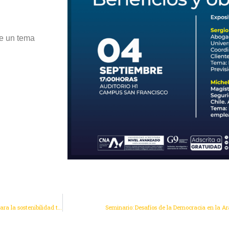
re un tema
Comunidad UCT reflexiona sobre los desafíos y oportunidades de la Ley 21.713 para la sostenibilidad tributaria en Chile
Seminario: Desafíos de la Democracia en la 