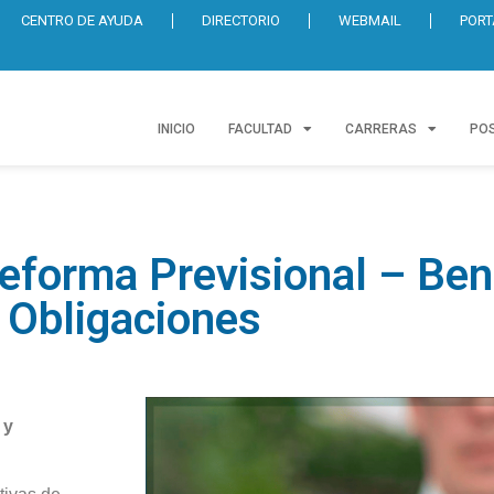
CENTRO DE AYUDA
DIRECTORIO
WEBMAIL
PORT
INICIO
FACULTAD
CARRERAS
PO
eforma Previsional – Bene
Obligaciones
 y