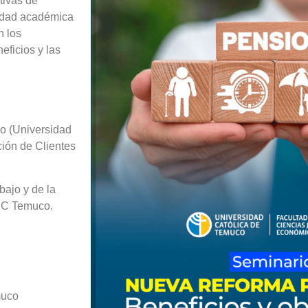
tivas de
nidad académica
n los
eficios y las
o (Universidad
ción de Clientes
bajo y de la
 UC Temuco.
muco