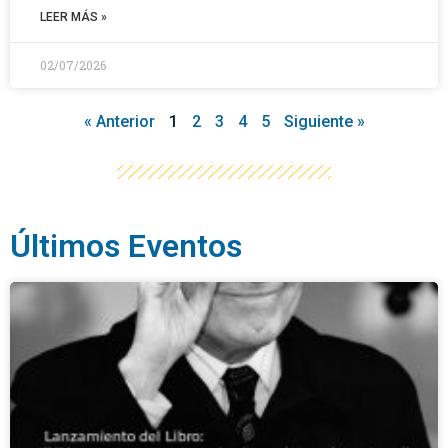
LEER MÁS »
02/07/2026
« Anterior
1
2
3
4
5
Siguiente »
Últimos Eventos